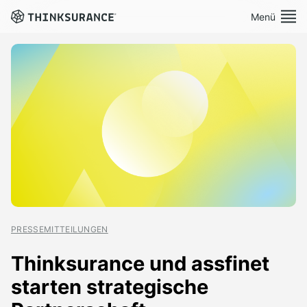
Menü
Demo vereinbaren
Plattform
Lösungen
Preise
Ressourcen
PRESSEMITTEILUNGEN
Über Uns
Thinksurance und assfinet
starten strategische