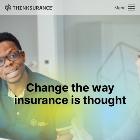
Menü
Demo vereinbaren
Plattform
Lösungen
Preise
Change the way
insurance is thought
Ressourcen
Über Uns