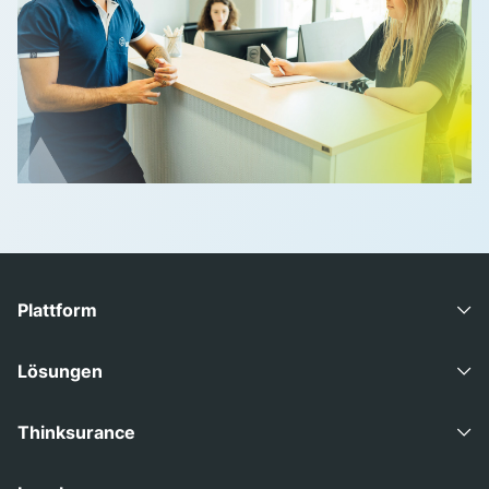
Plattform
Advisory Suite
Lösungen
Consult Direct
Gewerbemakler
Thinksurance