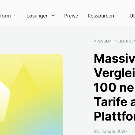
tform
Lösungen
Preise
Ressourcen
Üb
PRESSEMITTEILUNGE
Massiv
Vergle
100 ne
Tarife
Plattf
23. Januar 2020