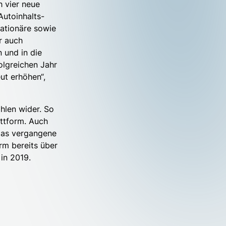
h vier neue
Autoinhalts-
ationäre sowie
r auch
 und in die
olgreichen Jahr
ut erhöhen“,
hlen wider. So
attform. Auch
das vergangene
rm bereits über
in 2019.