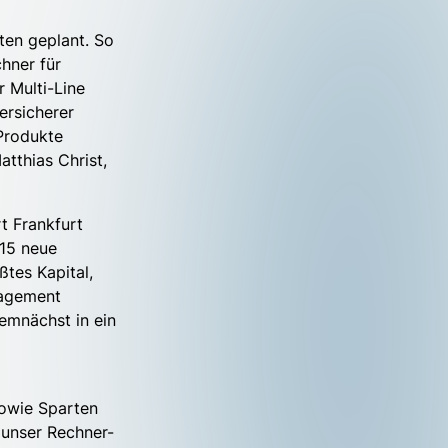
ten geplant. So
hner für
r Multi-Line
ersicherer
 Produkte
tthias Christ,
t Frankfurt
 15 neue
ßtes Kapital,
nagement
emnächst in ein
owie Sparten
 unser Rechner-