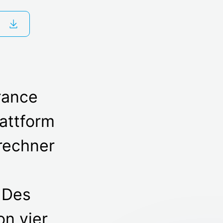
rance
lattform
srechner
 Des
on vier