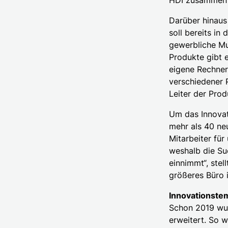
HDI zusammen“,
Darüber hinaus
soll bereits i
gewerbliche Mul
Produkte gibt e
eigene Rechner 
verschiedener P
Leiter der Pro
Um das Innovat
mehr als 40 neu
Mitarbeiter für
weshalb die Su
einnimmt“, stel
größeres Büro i
Innovationste
Schon 2019 wur
erweitert. So w