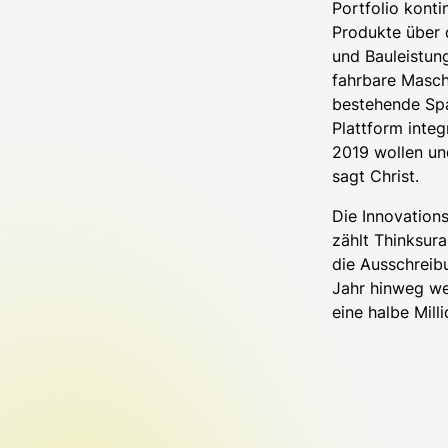
Portfolio konti
Produkte über 
und Bauleistun
fahrbare Masch
bestehende Spar
Plattform integ
2019 wollen un
sagt Christ.
Die Innovation
zählt Thinksur
die Ausschreib
Jahr hinweg we
eine halbe Mill