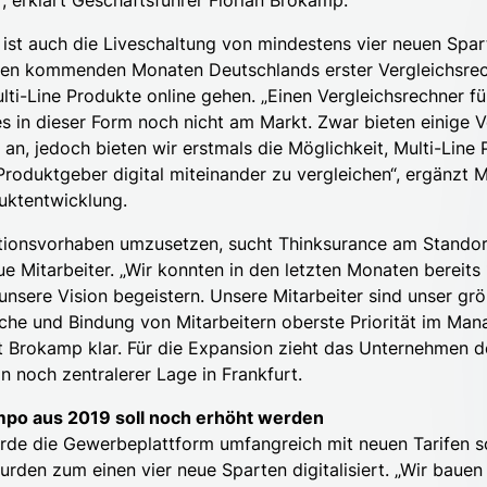
 erklärt Geschäftsführer Florian Brokamp.
 ist auch die Liveschaltung von mindestens vier neuen Spar
n den kommenden Monaten Deutschlands erster Vergleichsrec
ti-Line Produkte online gehen. „Einen Vergleichsrechner fü
s in dieser Form noch nicht am Markt. Zwar bieten einige V
an, jedoch bieten wir erstmals die Möglichkeit, Multi-Line
roduktgeber digital miteinander zu vergleichen“, ergänzt Ma
duktentwicklung.
ionsvorhaben umzusetzen, sucht Thinksurance am Standor
e Mitarbeiter. „Wir konnten in den letzten Monaten bereits
 unsere Vision begeistern. Unsere Mitarbeiter sind unser grö
che und Bindung von Mitarbeitern oberste Priorität im Ma
lt Brokamp klar. Für die Expansion zieht das Unternehmen d
n noch zentralerer Lage in Frankfurt.
mpo aus 2019 soll noch erhöht werden
de die Gewerbeplattform umfangreich mit neuen Tarifen s
urden zum einen vier neue Sparten digitalisiert. „Wir bauen