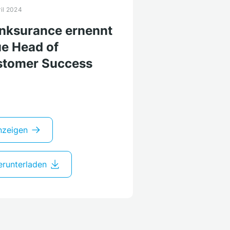
ril 2024
nksurance ernennt
e Head of
tomer Success
nzeigen
runterladen