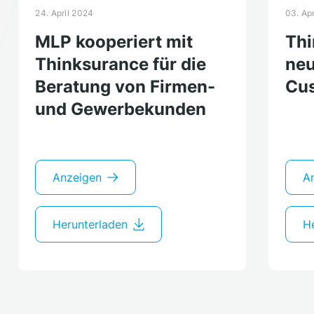
24. April 2024
03. Ap
MLP kooperiert mit
Thi
Thinksurance für die
neu
Beratung von Firmen-
Cus
und Gewerbekunden
Anzeigen
A
Herunterladen
He