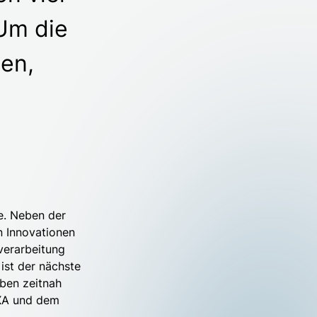
Um die
en,
e. Neben der
n Innovationen
verarbeitung
 ist der nächste
aben zeitnah
AXA und dem