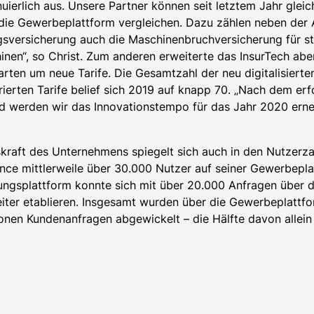
nuierlich aus. Unsere Partner können seit letztem Jahr gleic
die Gewerbeplattform vergleichen. Dazu zählen neben der 
gsversicherung auch die Maschinenbruchversicherung für st
inen“, so Christ. Zum anderen erweiterte das InsurTech abe
ten um neue Tarife. Die Gesamtzahl der neu digitalisierten
rierten Tarife belief sich 2019 auf knapp 70. „Nach dem erf
d werden wir das Innovationstempo für das Jahr 2020 erne
skraft des Unternehmens spiegelt sich auch in den Nutzerza
ance mittlerweile über 30.000 Nutzer auf seiner Gewerbepl
ungsplattform konnte sich mit über 20.000 Anfragen über 
iter etablieren. Insgesamt wurden über die Gewerbeplattfo
ionen Kundenanfragen abgewickelt – die Hälfte davon allein 