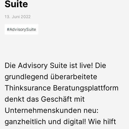
Suite
Presse
Kontakt
13. Juni 2022
Deutsch
#AdvisorySuite
Die Advisory Suite ist live! Die
grundlegend überarbeitete
Thinksurance Beratungsplattform
denkt das Geschäft mit
Unternehmenskunden neu:
ganzheitlich und digital! Wie hilft