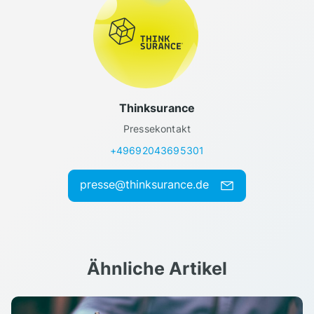
Thinksurance
Pressekontakt
+49692043695301
presse@thinksurance.de
Ähnliche Artikel