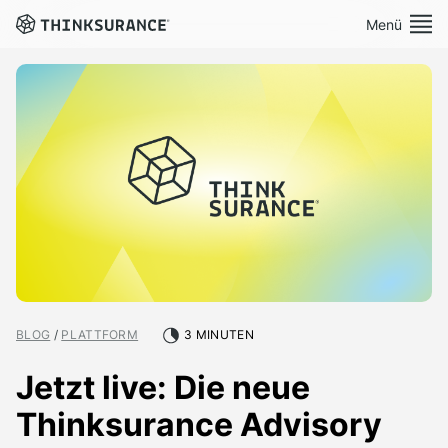
Menü
Demo vereinbaren
Plattform
Lösungen
Preise
Ressourcen
BLOG
/
PLATTFORM
3 MINUTEN
Über Uns
Jetzt live: Die neue
Thinksurance Advisory