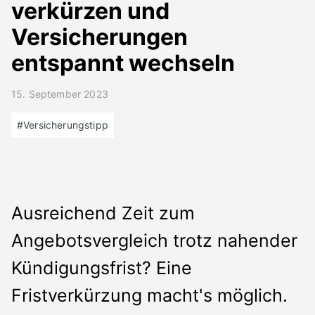
Presse
verkürzen und
Kontakt
Versicherungen
Deutsch
entspannt wechseln
15. September 2023
#Versicherungstipp
Ausreichend Zeit zum
Angebotsvergleich trotz nahender
Kündigungsfrist? Eine
Fristverkürzung macht's möglich.