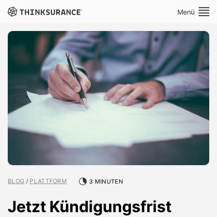
Menü
Demo vereinbaren
Plattform
Lösungen
Preise
Ressourcen
Über Uns
BLOG
/
PLATTFORM
3 MINUTEN
Jetzt Kündigungsfrist