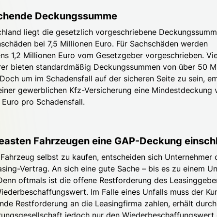
ichende Deckungssumme
chland liegt die gesetzlich vorgeschriebene Deckungssumm
schäden bei 7,5 Millionen Euro. Für Sachschäden werden
ns 1,2 Millionen Euro vom Gesetzgeber vorgeschrieben. Vie
rer bieten standardmäßig Deckungssummen von über 50 Mi
 Doch um im Schadensfall auf der sicheren Seite zu sein, em
 einer gewerblichen Kfz-Versicherung eine Mindestdeckung 
n Euro pro Schadensfall.
leasten Fahrzeugen eine GAP-Deckung einsch
n Fahrzeug selbst zu kaufen, entscheiden sich Unternehmer o
asing-Vertrag. An sich eine gute Sache – bis es zu einem Un
enn oftmals ist die offene Restforderung des Leasinggebe
Wiederbeschaffungswert. Im Falle eines Unfalls muss der Ku
nde Restforderung an die Leasingfirma zahlen, erhält durch
rungsgesellschaft jedoch nur den Wiederbeschaffungswert