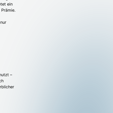
tet ein
 Prämie.
 nur
nutzt –
ch
rblicher