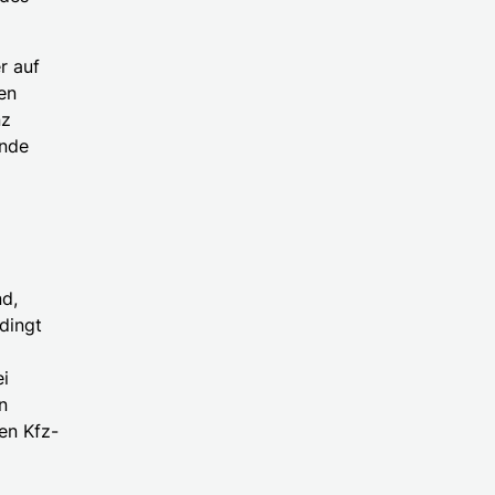
r auf
en
nz
ende
nd,
dingt
i
n
en Kfz-