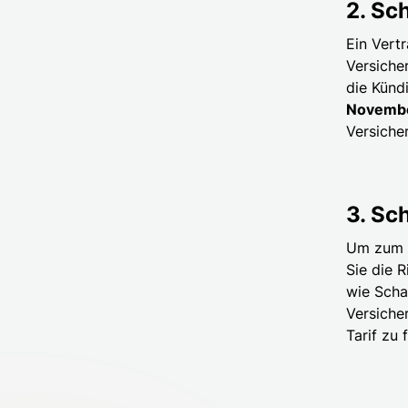
2. Sc
Ein Vert
Versiche
die Künd
Novemb
Versiche
3. Sc
Um zum S
Sie die 
wie Scha
Versiche
Tarif zu