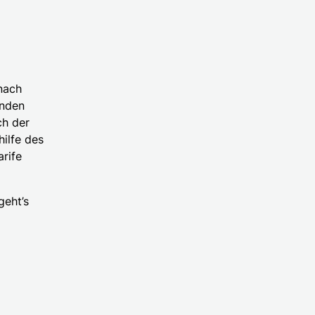
 nach
unden
ch der
hilfe des
rife
geht’s