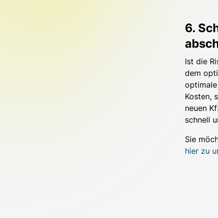
6. Sc
absch
Ist die R
dem opti
optimale 
Kosten, 
neuen Kf
schnell 
Sie möch
hier zu u