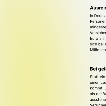
Ausre
In Deuts
Personen
mindeste
Versiche
Euro an.
sich bei
Millione
Bei ge
Statt ei
einen Le
kommt. D
als der 
ausstehe
Versiche