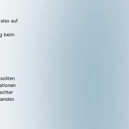
n
 also auf
ng beim
sollten
ationen
schter
ssenden