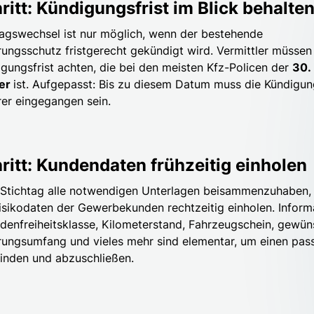
hritt: Kündigungsfrist im Blick behalte
ragswechsel ist nur möglich, wenn der bestehende
rungsschutz fristgerecht gekündigt wird. Vermittler müssen
igungsfrist achten, die bei den meisten Kfz-Policen der
30.
er
ist. Aufgepasst: Bis zu diesem Datum muss die Kündigu
rer eingegangen sein.
hritt: Kundendaten frühzeitig einholen
tichtag alle notwendigen Unterlagen beisammenzuhaben, 
Risikodaten der Gewerbekunden rechtzeitig einholen. Inform
denfreiheitsklasse, Kilometerstand, Fahrzeugschein, gewün
rungsumfang und vieles mehr sind elementar, um einen pa
 finden und abzuschließen.