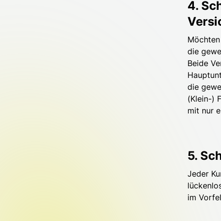
4. Sc
Versi
Möchten 
die gewe
Beide Ve
Hauptunt
die gewe
(Klein-)
mit nur 
5. Sch
Jeder Ku
lückenlo
im Vorfe