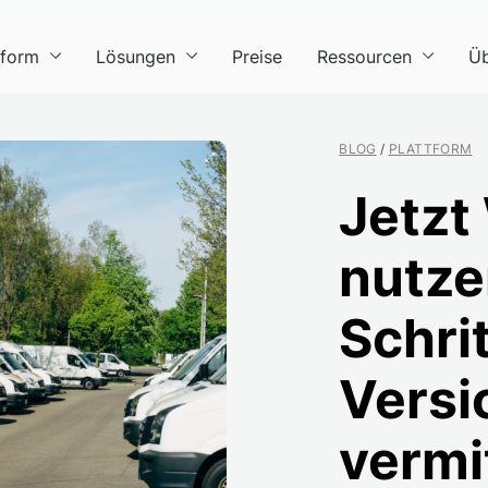
tform
Lösungen
Preise
Ressourcen
Üb
BLOG
/
PLATTFORM
Jetzt
nutze
Schri
Versi
vermi