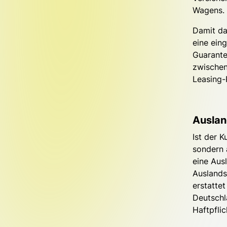
Wagens. 
Damit da
eine ein
Guarante
zwischen
Leasing-
Auslan
Ist der 
sondern 
eine Aus
Auslands
erstatte
Deutschl
Haftpfli