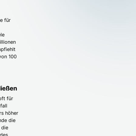
e für
le
llionen
pfiehlt
von 100
ließen
ft für
fall
rs höher
nde die
 die
 des