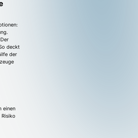
e
ptionen:
ung.
 Der
 So deckt
ilfe der
rzeuge
m einen
 Risiko