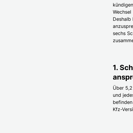
kündigen
Wechsel 
Deshalb 
anzuspre
sechs Sc
zusamme
1. Sc
ansp
Über 5,2
und jede
befinden
Kfz-Vers