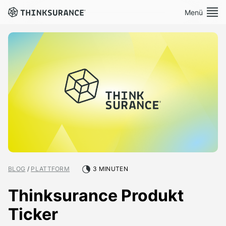
Menü
Demo vereinbaren
Plattform
Lösungen
Preise
Ressourcen
BLOG
/
PLATTFORM
3 MINUTEN
Über Uns
Thinksurance Produkt
Ticker