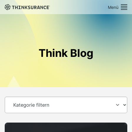
Menü
Demo vereinbaren
Plattform
Think Blog
Lösungen
Preise
Ressourcen
Über Uns