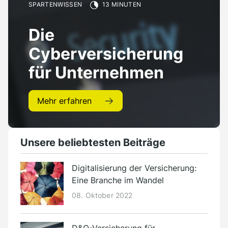
Presse
SPARTENWISSEN
13 MINUTEN
Kontakt
Die
Deutsch
Cyberversicherung
für Unternehmen
Mehr erfahren
Unsere beliebtesten Beiträge
Digitalisierung der Versicherung:
Eine Branche im Wandel
08. Oktober 2022