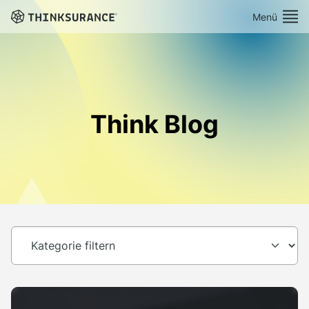
Menü
Demo vereinbaren
Plattform
Think Blog
Lösungen
Preise
Ressourcen
Über Uns