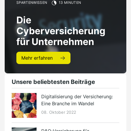
Presse
SPARTENWISSEN
13 MINUTEN
Kontakt
Die
Deutsch
Cyberversicherung
für Unternehmen
Mehr erfahren
Unsere beliebtesten Beiträge
Digitalisierung der Versicherung:
Eine Branche im Wandel
08. Oktober 2022