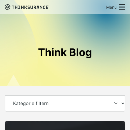
Menü
Demo vereinbaren
Plattform
Think Blog
Lösungen
Preise
Ressourcen
Über Uns