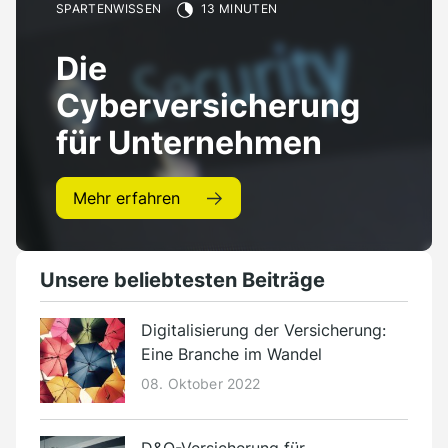
Presse
SPARTENWISSEN
13 MINUTEN
Kontakt
Die
Deutsch
Cyberversicherung
für Unternehmen
Mehr erfahren
Unsere beliebtesten Beiträge
Digitalisierung der Versicherung:
Eine Branche im Wandel
08. Oktober 2022