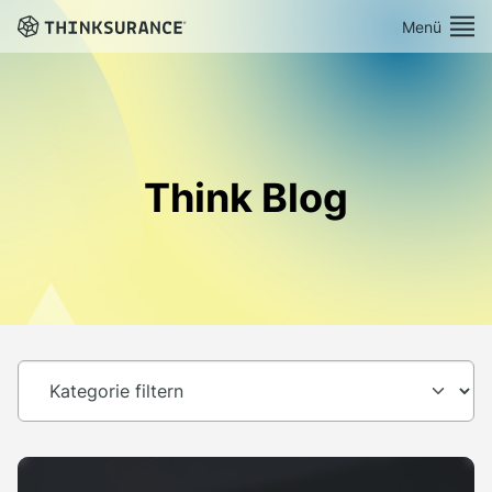
Menü
Demo vereinbaren
Plattform
Think Blog
Lösungen
Preise
Ressourcen
Über Uns