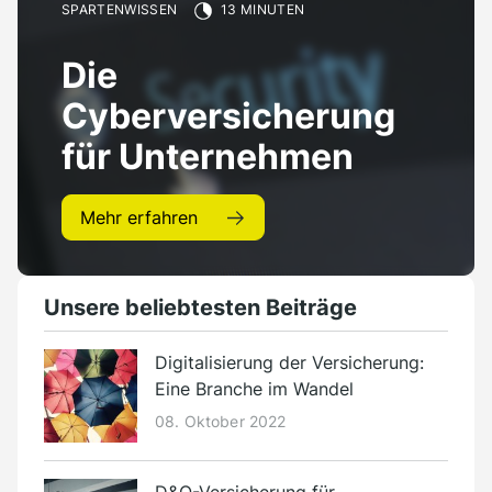
Presse
SPARTENWISSEN
13 MINUTEN
Kontakt
Die
Deutsch
Cyberversicherung
für Unternehmen
Mehr erfahren
Unsere beliebtesten Beiträge
Digitalisierung der Versicherung:
Eine Branche im Wandel
08. Oktober 2022