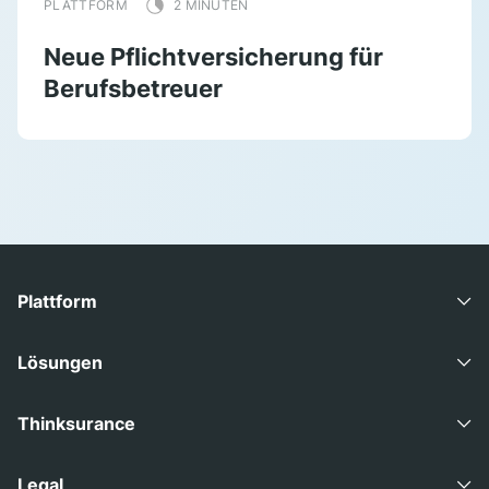
PLATTFORM
2 MINUTEN
Neue Pflichtversicherung für
Berufsbetreuer
Plattform
Advisory Suite
Lösungen
Consult Direct
Gewerbemakler
Thinksurance
Data Suite
Industriemakler
Über Uns
Legal