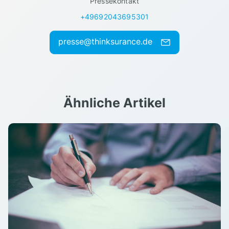
Pressekontakt
+49692043695301
presse@thinksurance.de
Ähnliche Artikel