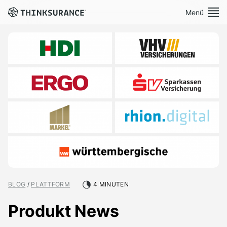
Menü
Demo vereinbaren
Plattform
Lösungen
Preise
Ressourcen
BLOG
/
PLATTFORM
4 MINUTEN
Über Uns
Produkt News