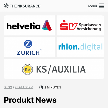
Menü
Demo vereinbaren
Plattform
Lösungen
Preise
Ressourcen
BLOG
/
PLATTFORM
2 MINUTEN
Über Uns
Produkt News