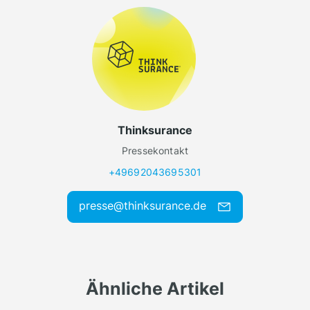
Thinksurance
Pressekontakt
+49692043695301
presse@thinksurance.de
Ähnliche Artikel