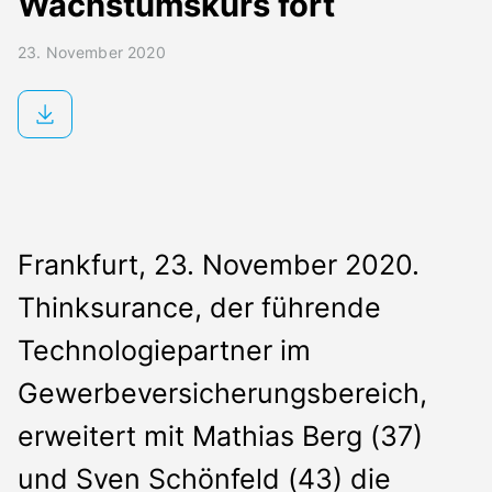
Wachstumskurs fort
Presse
Kontakt
23. November 2020
Frankfurt, 23. November 2020.
Thinksurance, der führende
Technologiepartner im
Gewerbeversicherungsbereich,
erweitert mit Mathias Berg (37)
und Sven Schönfeld (43) die