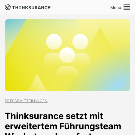
Menü
Demo vereinbaren
Plattform
Lösungen
Preise
Ressourcen
PRESSEMITTEILUNGEN
Über Uns
Thinksurance setzt mit
erweitertem Führungsteam