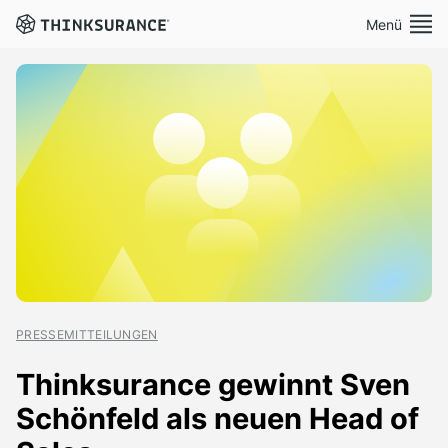
Menü
Demo vereinbaren
Plattform
Lösungen
Preise
Ressourcen
PRESSEMITTEILUNGEN
Über Uns
Thinksurance gewinnt Sven
Schönfeld als neuen Head of