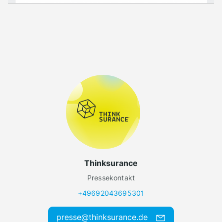
Thinksurance
Pressekontakt
+49692043695301
presse@thinksurance.de