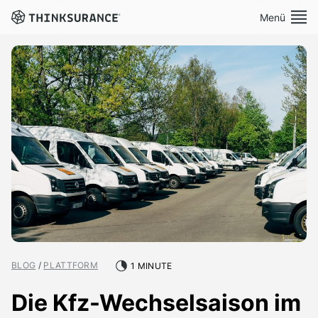
Menü
Demo vereinbaren
Plattform
Lösungen
Preise
Ressourcen
Über Uns
BLOG
/
PLATTFORM
1 MINUTE
Die Kfz-Wechselsaison im