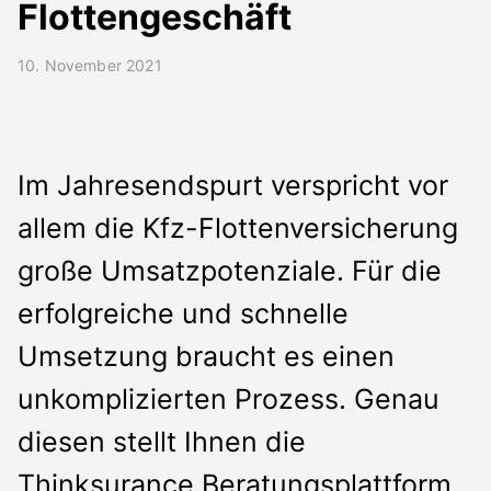
Presse
Flottengeschäft
Kontakt
10. November 2021
Deutsch
Im Jahresendspurt verspricht vor
allem die Kfz-Flottenversicherung
große Umsatzpotenziale. Für die
erfolgreiche und schnelle
Umsetzung braucht es einen
unkomplizierten Prozess. Genau
diesen stellt Ihnen die
Thinksurance Beratungsplattform