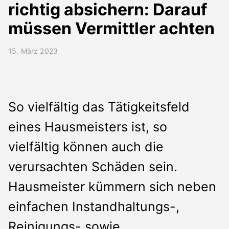
Presse
richtig absichern: Darauf
Kontakt
müssen Vermittler achten
Deutsch
15. März 2023
So vielfältig das Tätigkeitsfeld
eines Hausmeisters ist, so
vielfältig können auch die
verursachten Schäden sein.
Hausmeister kümmern sich neben
einfachen Instandhaltungs-,
Reinigungs- sowie