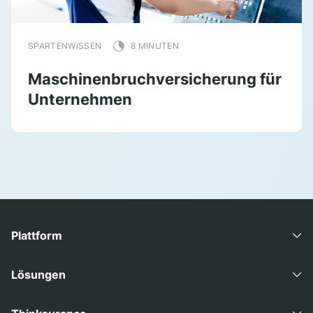
SPARTENWISSEN
8 MINUTEN
Maschinenbruchversicherung für
Unternehmen
Plattform
Advisory Suite
Lösungen