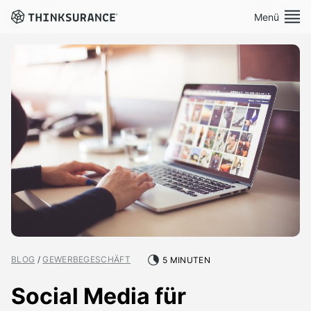
Menü
Demo vereinbaren
Plattform
Lösungen
Preise
Ressourcen
Über Uns
BLOG
/
GEWERBEGESCHÄFT
5 MINUTEN
Social Media für