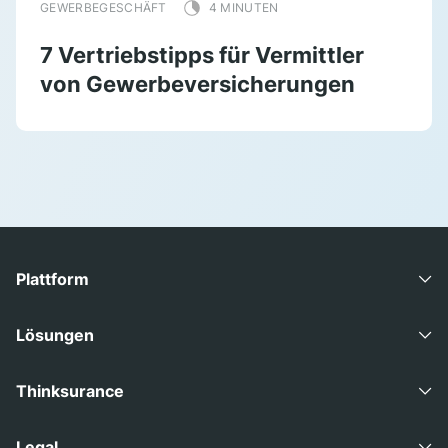
GEWERBEGESCHÄFT
4 MINUTEN
7 Vertriebstipps für Vermittler
von Gewerbeversicherungen
Plattform
Advisory Suite
Lösungen
Consult Direct
Gewerbemakler
Thinksurance
Data Suite
Industriemakler
Über Uns
Legal