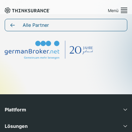
Menü
Demo vereinbaren
Alle Partner
Plattform
Lösungen
Preise
Ressourcen
Plattform
Über Uns
Advisory Suite
Lösungen